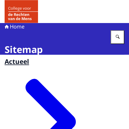
Naar de homepage van College voor de Rechten van de 
Home
Vu
Sitemap
Actueel