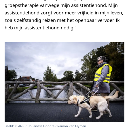
Download CSV-bestand
groepstherapie vanwege mijn assistentiehond. Mijn
Geslacht
392
assistentiehond zorgt voor meer vrijheid in mijn leven,
Nationaliteit
185
zoals zelfstandig reizen met het openbaar vervoer. Ik
Geen gelijkebehandelingsgrond
134
heb mijn assistentiehond nodig."
Leeftijd
123
Godsdienst
79
Seksuele gerichtheid
43
Arbeidsduur
11
Burgerlijke staat
9
Politieke overtuiging
7
Levensovertuiging
7
Vaste en tijdelijke contracten
5
WAZO-verlof
4
Arbeidsinvulling
0
Beeld: © ANP / Hollandse Hoogte / Ramon van Flymen