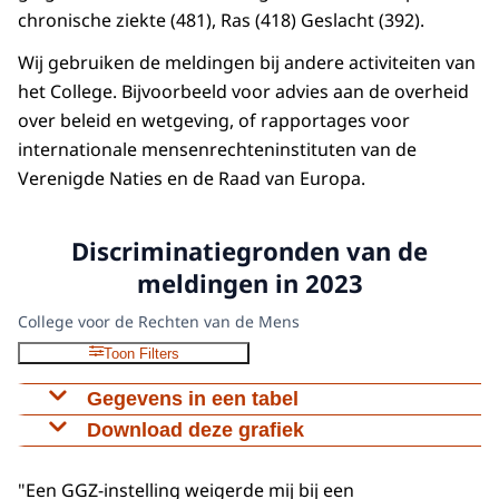
chronische ziekte (481), Ras (418) Geslacht (392).
Wij gebruiken de meldingen bij andere activiteiten van
het College. Bijvoorbeeld voor advies aan de overheid
over beleid en wetgeving, of rapportages voor
internationale mensenrechteninstituten van de
Verenigde Naties en de Raad van Europa.
Discriminatiegronden van de
meldingen in 2023
College voor de Rechten van de Mens
Toon Filters
Gegevens in een tabel
Download deze grafiek
Meldingen
Handicap en chronische ziekte
481
Figuur als PNG
"Een GGZ-instelling weigerde mij bij een
Ras
418