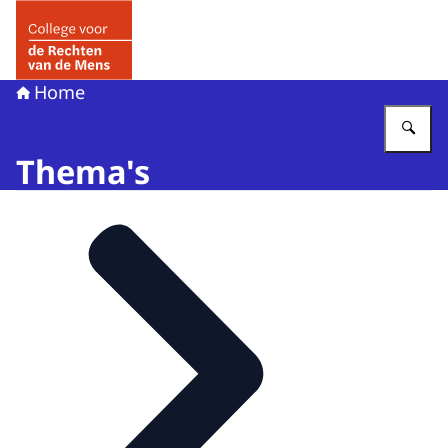
Naar de homepage van College voor de Rechten van de 
Home
Vu
Thema's