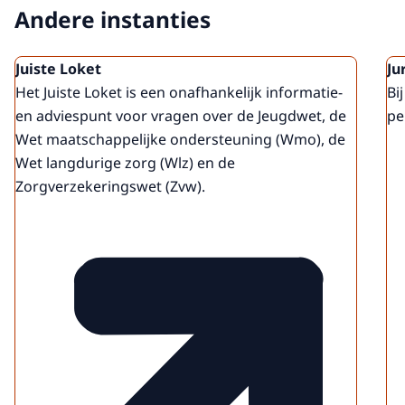
Andere instanties
Juiste Loket
Ju
Het Juiste Loket is een onafhankelijk informatie-
Bi
en adviespunt voor vragen over de Jeugdwet, de
pe
Wet maatschappelijke ondersteuning (Wmo), de
Wet langdurige zorg (Wlz) en de
Zorgverzekeringswet (Zvw).