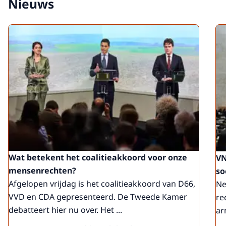
Nieuws
Wat betekent het coalitieakkoord voor onze
VN
mensenrechten?
so
Afgelopen vrijdag is het coalitieakkoord van D66,
Ne
VVD en CDA gepresenteerd. De Tweede Kamer
re
debatteert hier nu over. Het ...
ar