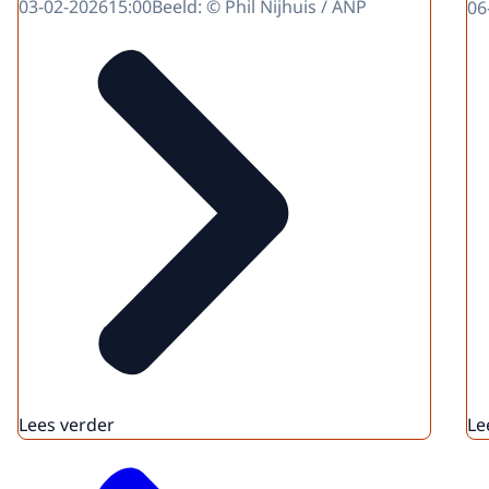
03-02-2026
15:00
Beeld: © Phil Nijhuis / ANP
06
Lees verder
Le