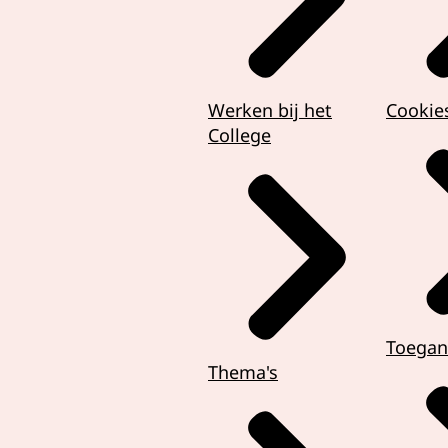
Werken bij het
Cookie
College
Zoek een ad
en die past bij jouw situatie.
t indienen? De
dsman
helpt kinderen en jongeren hierbij.
Toegan
Thema's