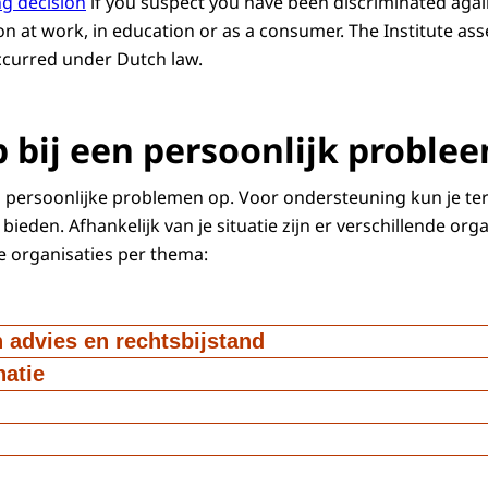
g decision
if you suspect you have been discriminated agai
on at work, in education or as a consumer. The Institute as
ccurred under Dutch law.
p bij een persoonlijk proble
n persoonlijke problemen op. Voor ondersteuning kun je ter
bieden. Afhankelijk van je situatie zijn er verschillende org
de organisaties per thema:
h advies en rechtsbijstand
r je rechtspositie? Bij het
natie
elding over discriminatie doen? Het
d
lacht over de manier waarop de Belastingdienst, de gemeente
idsinstantie je heeft behandeld? Dan kun je terecht bij de
onflict op het werk of vragen over je rechten als werkneme