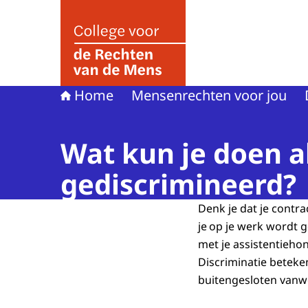
Naar de homepage van College voor de Rechte
Home
Mensenrechten voor jou
Wat kun je doen a
gediscrimineerd?
Denk je dat je contra
je op je werk wordt 
met je assistentiehon
Discriminatie beteke
buitengesloten vanw