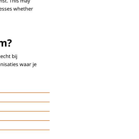
nst. This may
sesses whether
em?
echt bij
anisaties waar je
, de politie of een
r?