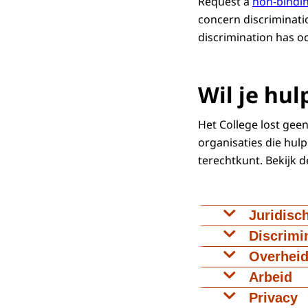
Request a
non-bindin
concern discriminati
discrimination has o
Wil je hul
Het College lost gee
organisaties die hulp 
terechtkunt. Bekijk 
Juridisc
Twijfel je ove
Discrimi
Wil je een m
Overhei
Heb je een k
Arbeid
andere overhe
Heb je een c
Privacy