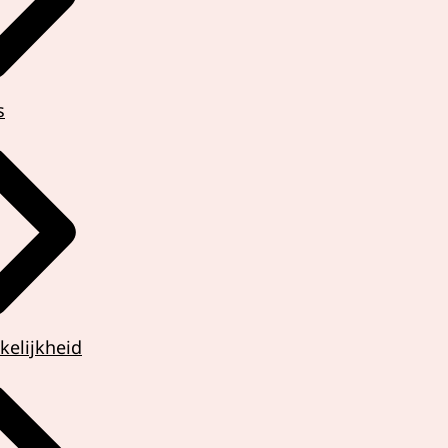
s
vocaat
kun je een
kelijkheid