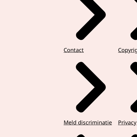
d
 vanaf onze geboorte,
ndering of onderscheid.
or iedereen,
Contact
Copyri
schermen en de
nding te verkleinen,
rijk dat we
en wat onze mensenrechten zijn.
 mensenrechten
ht van de sterkste.
n zijn absoluut nodig
Meld discriminatie
Privacy
n waardig leven te leiden.
sofen dachten 2300 jaar geleden