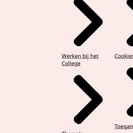
arden zoals gelijkheid.
en zijn gebaseerd op gedeelde waarden
dsher een rol spelen.
ijn mensenrechten wereldwijd vastgelegd in de Universele V
de Mens.
Werken bij het
Cookie
erug in internationale verdragen en in de Grondwet.
College
n raken alle aspecten van ons leven.
voorbeeld het recht op onderwijs.
zorg als je ziek bent.
 gelijk behandeld te worden.
op privacy.
echten zijn even belangrijk, en hangen met elkaar samen.
Toegan