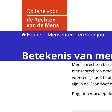
Naar de homepage van College voor de Rechte
Home
Mensenrechten voor jou
Betekenis van me
Mensenrechten besch
mensenrechten omdat 
voorkeur je ook hebt.
zijn in de Grondwet 
Krijg antwoord op d