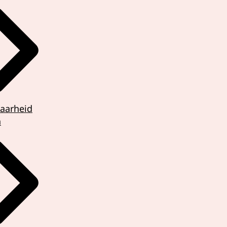
aarheid
van iedereen te
n