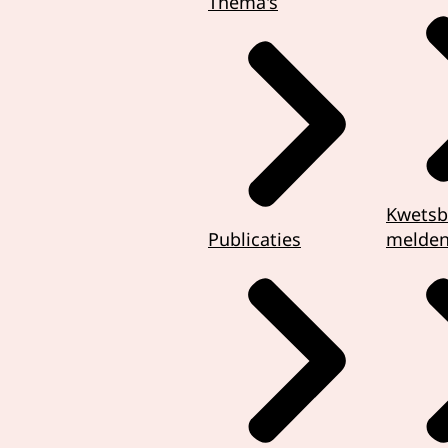
Thema's
t kan niet zonder het andere.
rstellen dat als je niet naar school kunt,
k een stuk lastiger wordt om een baan te vinden
g te kunnen betalen.
er dan verantwoordelijk
senrechten?
Kwetsb
ndverantwoordelijkheid van de overheid om mensenrechten 
Publicaties
melde
n ervoor te zorgen dat ze worden nageleefd.
elijk hebben we allemaal
e te beschermen en te bevorderen.
 organisaties, en jij en ik.
n blijven werk in uitvoering.
t er in de praktijk wel eens wat mis.