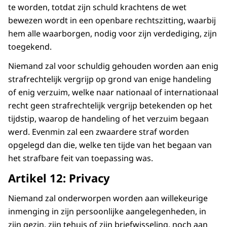
te worden, totdat zijn schuld krachtens de wet
Daar is wel iets aan te doen.
bewezen wordt in een openbare rechtszitting, waarbij
Je kunt bijvoorbeeld je
hem alle waarborgen, nodig voor zijn verdediging, zijn
kiesrecht, demonstratierecht en je vrijheid
toegekend.
van meningsuiting
Niemand zal voor schuldig gehouden worden aan enig
gebruiken om voor mensenrechten op te
strafrechtelijk vergrijp op grond van enige handeling
komen.
of enig verzuim, welke naar nationaal of internationaal
Ook kun je naar de rechter stappen.
recht geen strafrechtelijk vergrijp betekenden op het
Je kunt andere mensen helpen in je
tijdstip, waarop de handeling of het verzuim begaan
omgeving of je als vrijwilliger aansluiten bij
werd. Evenmin zal een zwaardere straf worden
een organisatie die mensenrechten
opgelegd dan die, welke ten tijde van het begaan van
bevordert.
het strafbare feit van toepassing was.
Artikel 12: Privacy
Samen zijn we verantwoordelijk voor het
beschermen van mensenrechten.
Niemand zal onderworpen worden aan willekeurige
En samen kunnen we ervoor zorgen dat
inmenging in zijn persoonlijke aangelegenheden, in
deze universele rechten
zijn gezin, zijn tehuis of zijn briefwisseling, noch aan