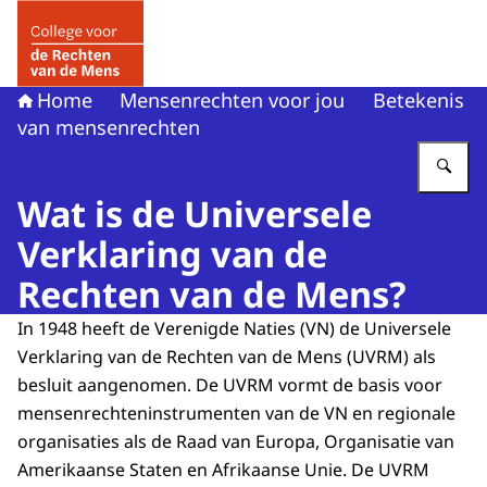
Naar de homepage van College voor de Rechten van de 
Home
Mensenrechten voor jou
Betekenis
van mensenrechten
Vu
Wat is de Universele
Verklaring van de
Rechten van de Mens?
In 1948 heeft de Verenigde Naties (VN) de Universele
Verklaring van de Rechten van de Mens (UVRM) als
besluit aangenomen. De UVRM vormt de basis voor
mensenrechteninstrumenten van de VN en regionale
organisaties als de Raad van Europa, Organisatie van
Amerikaanse Staten en Afrikaanse Unie. De UVRM