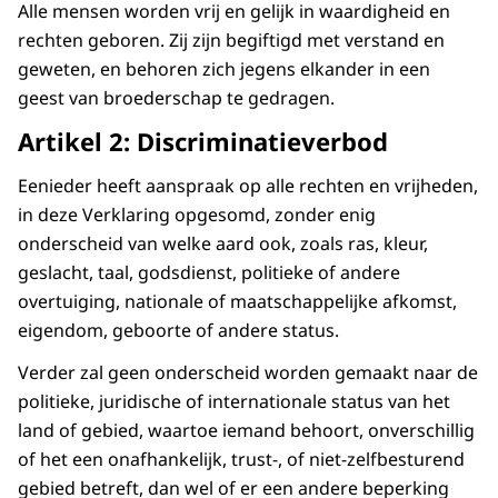
Mensenrechten.
Alle mensen worden vrij en gelijk in waardigheid en
Ondertiteling
rechten geboren. Zij zijn begiftigd met verstand en
We hebben ze allemaal.
srt
4 KB
geweten, en behoren zich jegens elkander in een
Simpelweg omdat we mens zijn.
geest van broederschap te gedragen.
Download
We hebben ze vanaf onze geboorte,
Artikel 2: Discriminatieverbod
zonder uitzondering of onderscheid.
Eenieder heeft aanspraak op alle rechten en vrijheden,
Ze zijn er voor iedereen,
in deze Verklaring opgesomd, zonder enig
onderscheid van welke aard ook, zoals ras, kleur,
overal,
geslacht, taal, godsdienst, politieke of andere
en altijd.
overtuiging, nationale of maatschappelijke afkomst,
eigendom, geboorte of andere status.
Om ze te beschermen en de
kans op schending te verkleinen,
Verder zal geen onderscheid worden gemaakt naar de
politieke, juridische of internationale status van het
is het belangrijk dat we
land of gebied, waartoe iemand behoort, onverschillig
allemaal weten wat onze mensenrechten
of het een onafhankelijk, trust-, of niet-zelfbesturend
zijn.
gebied betreft, dan wel of er een andere beperking