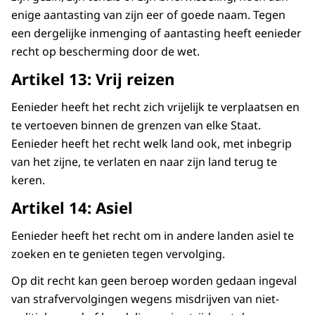
voor iedereen werkelijkheid worden.
enige aantasting van zijn eer of goede naam. Tegen
een dergelijke inmenging of aantasting heeft eenieder
De animatie sluit af met het logo van het
recht op bescherming door de wet.
College voor de Rechten van de Mens en de
tekst mensenrechten.nl.
Artikel 13: Vrij reizen
Eenieder heeft het recht zich vrijelijk te verplaatsen en
te vertoeven binnen de grenzen van elke Staat.
Eenieder heeft het recht welk land ook, met inbegrip
van het zijne, te verlaten en naar zijn land terug te
keren.
Artikel 14: Asiel
Eenieder heeft het recht om in andere landen asiel te
zoeken en te genieten tegen vervolging.
Op dit recht kan geen beroep worden gedaan ingeval
van strafvervolgingen wegens misdrijven van niet-