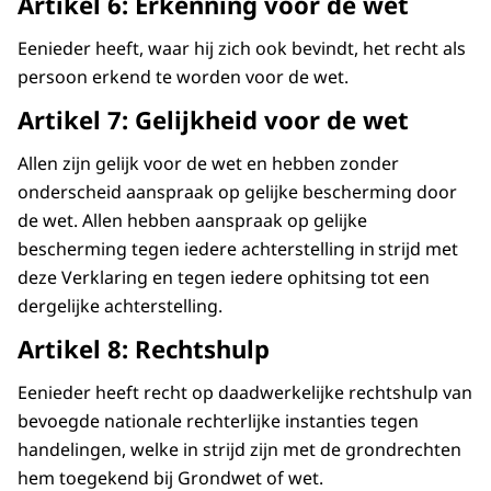
Artikel 6: Erkenning voor de wet
leven.
Eenieder heeft, waar hij zich ook bevindt, het recht als
Zo heb je bijvoorbeeld het recht op
persoon erkend te worden voor de wet.
onderwijs.
Artikel 7: Gelijkheid voor de wet
Het recht op zorg als je ziek bent.
Allen zijn gelijk voor de wet en hebben zonder
Het recht om gelijk behandeld te worden.
onderscheid aanspraak op gelijke bescherming door
En het recht op privacy.
de wet. Allen hebben aanspraak op gelijke
bescherming tegen iedere achterstelling in strijd met
Alle mensenrechten zijn even belangrijk, en
deze Verklaring en tegen iedere ophitsing tot een
hangen met elkaar samen.
dergelijke achterstelling.
Het ene recht kan niet zonder het andere.
Artikel 8: Rechtshulp
Je kunt je voorstellen dat als je niet naar
Eenieder heeft recht op daadwerkelijke rechtshulp van
school kunt,
bevoegde nationale rechterlijke instanties tegen
het later ook een stuk lastiger wordt om
handelingen, welke in strijd zijn met de grondrechten
een baan te vinden
hem toegekend bij Grondwet of wet.