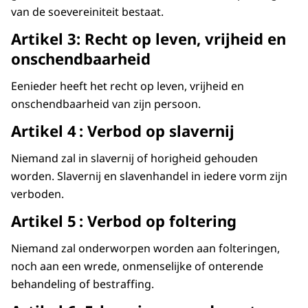
Want zonder mensenrechten
van de soevereiniteit bestaat.
geldt het recht van de sterkste.
Artikel 3: Recht op leven, vrijheid en
Mensenrechten zijn absoluut nodig
onschendbaarheid
om een vrij en waardig leven te leiden.
Eenieder heeft het recht op leven, vrijheid en
Griekse filosofen dachten 2300 jaar geleden
onschendbaarheid van zijn persoon.
al na over waarden zoals gelijkheid.
Artikel 4 : Verbod op slavernij
Mensenrechten zijn gebaseerd op gedeelde
waarden
Niemand zal in slavernij of horigheid gehouden
die al van oudsher een rol spelen.
worden. Slavernij en slavenhandel in iedere vorm zijn
verboden.
Sinds 1948 zijn mensenrechten wereldwijd
vastgelegd in de Universele Verklaring van
Artikel 5 : Verbod op foltering
de Rechten van de Mens.
Niemand zal onderworpen worden aan folteringen,
Je vindt ze terug in internationale verdragen
noch aan een wrede, onmenselijke of onterende
en in de Grondwet.
behandeling of bestraffing.
Mensenrechten raken alle aspecten van ons