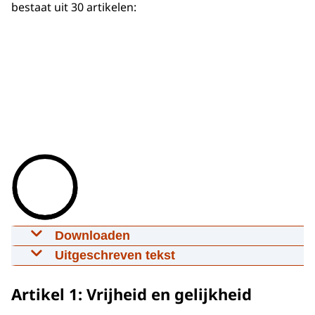
bestaat uit 30 artikelen:
Downloaden
Wat zijn mensenrechten?
Uitgeschreven tekst
23-07-2024
00:02:20
mp4
319 MB
De animatie start met een ingesproken
Artikel 1: Vrijheid en gelijkheid
tekst.
Download