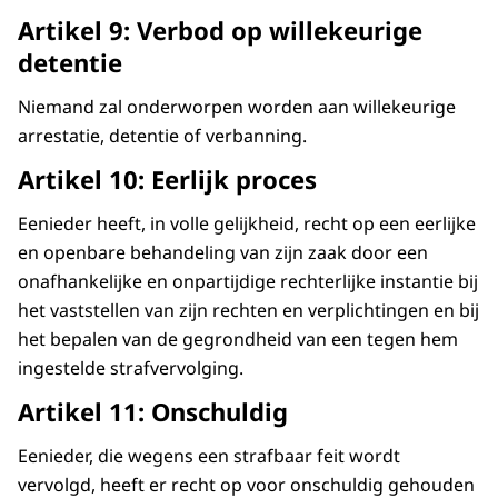
en een woning te kunnen betalen.
Artikel 9: Verbod op willekeurige
detentie
Maar wie is er dan verantwoordelijk
voor de mensenrechten?
Niemand zal onderworpen worden aan willekeurige
Het is de eindverantwoordelijkheid van de
arrestatie, detentie of verbanning.
overheid om mensenrechten van iedereen
Artikel 10: Eerlijk proces
te beschermen en ervoor te zorgen dat ze
worden nageleefd.
Eenieder heeft, in volle gelijkheid, recht op een eerlijke
en openbare behandeling van zijn zaak door een
Maar uiteindelijk hebben we allemaal
onafhankelijke en onpartijdige rechterlijke instantie bij
een rol om ze te beschermen en te
het vaststellen van zijn rechten en verplichtingen en bij
bevorderen.
het bepalen van de gegrondheid van een tegen hem
Ook bedrijven, organisaties, en jij en ik.
ingestelde strafvervolging.
Mensenrechten blijven werk in uitvoering.
Artikel 11: Onschuldig
En helaas gaat er in de praktijk wel eens
Eenieder, die wegens een strafbaar feit wordt
wat mis.
vervolgd, heeft er recht op voor onschuldig gehouden