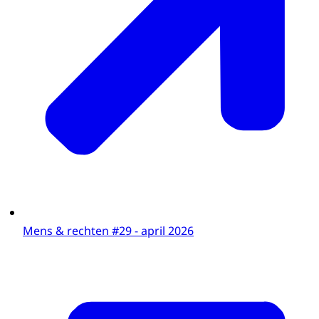
organisaties, zoals de VN.
Het College is een plek waar je je recht kan
halen. We oordelen over individuele
discriminatieklachten en geven
voorlichting, omdat het belangrijk is dat
mensen weten wat hun rechten zijn.
Dus: heb jij een vraag over
mensenrechten?
Wij kunnen je verder op weg helpen.
Ja. En als je denkt dat je bent
gediscrimineerd kun je ook bij ons terecht.
Wij onderzoeken dan of dat inderdaad zo is,
Mens & rechten #29 - april 2026
en doen daar een gezaghebbende
uitspraak over.
Mensenrechten zijn er voor iedereen.
Dus ook voor jou.