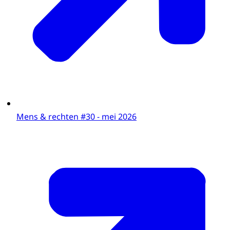
Als vrouwen met dezelfde baan minder
verdienen dan mannen, bijvoorbeeld.
Als jongeren geen stageplek kunnen krijgen
vanwege hun naam. Of als mensen met een
beperking niet zelfstandig met het
openbaar vervoer kunnen reizen.
Het College voor de Rechten van de Mens is
opgericht om erop te letten dat de
Mens & rechten #30 - mei 2026
mensenrechten goed beschermd worden,
en om erover te vertellen. In Nederland én
in Caribisch Nederland.
We luisteren naar iedereen in onze
samenleving: wat gaat er goed en wat gaat
er niét goed? We doen onderzoek en
adviseren de regering en het parlement.
Ook rapporteren we aan internationale