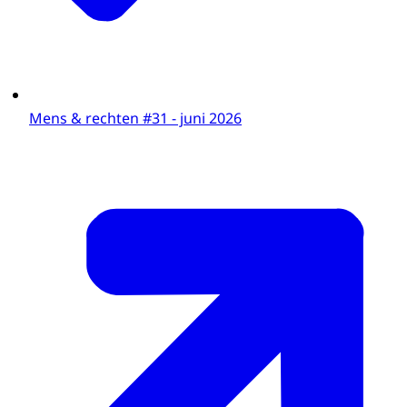
heb je het recht om naar school te gaan,
het recht op werk, en het recht op zorg als
je ziek bent.
Deze mensenrechten zijn in 1948
Mens & rechten #31 - juni 2026
opgeschreven, in de Universele Verklaring
voor de Rechten van de Mens. Deze
verklaring is ondertekend door landen van
over de hele wereld, ook door Nederland.
1948!? Mensenrechten worden dus al heel
lang erkend en beschermd. Dat is een
goede zaak!
Zeker, maar tóch gaat het nog niet altijd
goed.
Soms worden mensenrechten geschonden
of staan ze onder druk. Ook in Nederland: