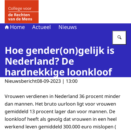
Naar de homepage van College voor de Rechten van de 
Home
Actueel
Nieuws
Vu
Hoe gender(on)gelijk is
Nederland? De
hardnekkige loonkloof
Nieuwsbericht
08-09-2023 | 13:00
Vrouwen verdienen in Nederland 36 procent minder
dan mannen. Het bruto uurloon ligt voor vrouwen
gemiddeld 13 procent lager dan voor mannen. De
loonkloof heeft als gevolg dat vrouwen in een heel
werkend leven gemiddeld 300.000 euro mislopen (