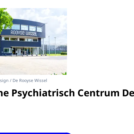
ant gebouw FPC De Rooyse Wissel
ign / De Rooyse Wissel
he Psychiatrisch Centrum D