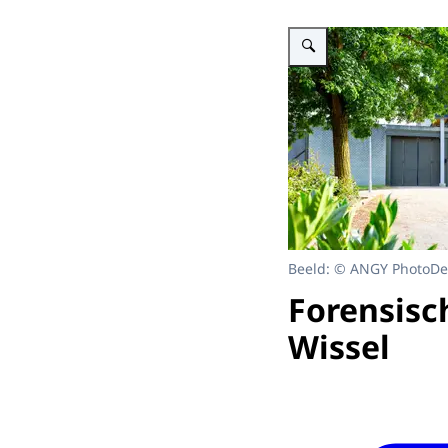
Vergroot afbeelding Voork
Beeld: © ANGY PhotoDes
Forensisc
Wissel