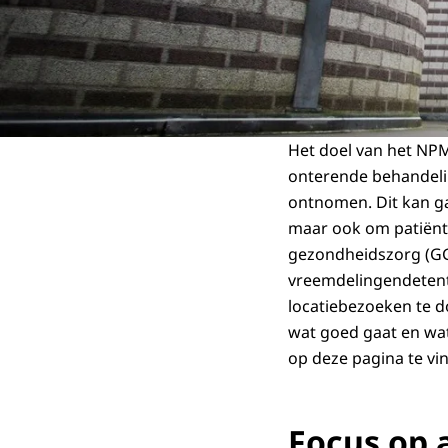
Het doel van het NP
onterende behandelin
ontnomen. Dit kan g
maar ook om patiënte
gezondheidszorg (GG
vreemdelingendetent
locatiebezoeken te d
wat goed gaat en wat
op deze pagina te vin
Focus op 