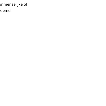
 onmenselijke of
noemd: