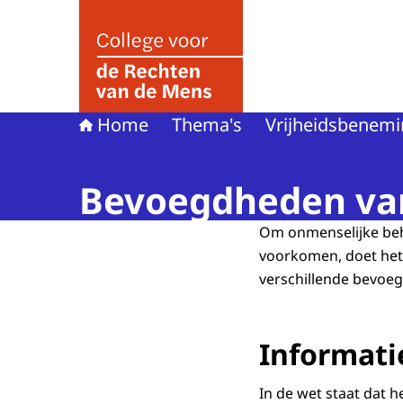
Naar de homepage van College voor de Rechte
Home
Thema's
Vrijheidsbenem
Bevoegdheden va
Om onmenselijke beha
voorkomen, doet het 
verschillende bevoe
Informati
In de wet staat dat h