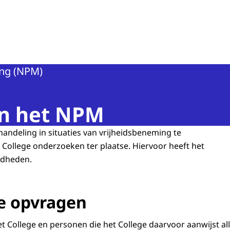
n van de Mens
ing (NPM)
n het NPM
ndeling in situaties van vrijheidsbeneming te
College onderzoeken ter plaatse. Hiervoor heeft het
gdheden.
e opvragen
et College en personen die het College daarvoor aanwijst all