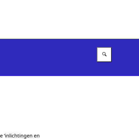
Vul in wat 
e ‘inlichtingen en