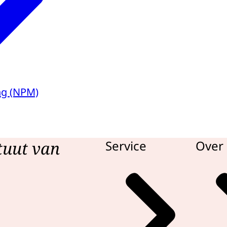
ng (NPM)
tuut van
Service
Over 