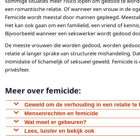
sommige situaties meer risico lopen om gedood te worde
een romantische relatie. Of wanneer een vrouw in de oge
Femicide wordt meestal door mannen gepleegd. Meestal is
Het kan ook gaan om een familielid, een vriend of kennis
Bijvoorbeeld wanneer een sekswerker wordt gedood do
De meeste vrouwen die worden gedood, worden gedood do
relatie al langer sprake van structurele mishandeling. 
intimidatie of lichamelijk of seksueel geweld. Femicide
privésfeer.
Meer over femicide:
Geweld om de verhouding in een relatie te
In Nederland zijn bijna twee keer zoveel mannen 
Mensenrechten en femicide
meeste mannen omkomen in het criminele circuit o
Geweld tegen vrouwen - met femicide als meest ex
Wat moet er gebeuren?
gedood door een partner of ex-partner. Bij manne
mensenrechtenschending. Iedereen heeft namelijk h
Om de achterliggende oorzaken van femicide aan te
Lees, luister en bekijk ook
leven, het recht op lichamelijke en geestelijke in
tussen mannen en vrouwen te bereiken. Dat begin