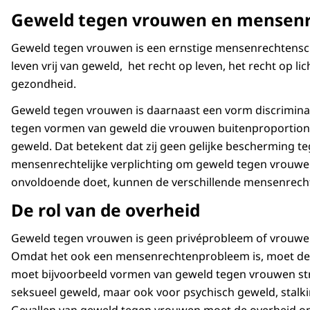
Hoe komt het dat vrouwen zoveel vaker slachtoff
geweld in de privésfeer. Waarom gebruikt een man 
Geweld tegen vrouwen en mensen
niet (alleen) plaats in een opwelling of als een situ
Het is belangrijk dat het probleem uit de privésfee
vrouw minacht, hij een gevoel heeft van eigendom, h
psychisch, door de partner is vaak een middel om 
iemands voordeur en het is ook niet alleen een p
Geweld tegen vrouwen is een ernstige mensenrechtensch
vrouw ondergeschikt is? Omdat gender een rol spee
mannen die het niet kunnen verdragen dat zij gee
maatschappelijk probleem, een mensenrechtenpr
leven vrij van geweld, het recht op leven, het recht op lic
ook een rol speelt bij het voorkomen en bestrijde
vrouw, er niet mee kunnen omgaan dat zij hun baan
aanpakken.
gezondheid.
Nog te vaak gaan instanties uit van gelijkwaardigh
is, of het niet kunnen verkroppen dat zij een ein
schuld hebben. Dat doet dan geen recht aan de fei
Geweld tegen vrouwen is daarnaast een vorm discrimina
Hoe we als maatschappij denken over mannen en m
neutrale termen spreken en schrijven over femici
tegen vormen van geweld die vrouwen buitenproportioneel
bij aan geweld tegen vrouwen. Ideeën over ‘hoe ee
geweld. Dat betekent dat zij geen gelijke bescherming 
Lees ook:
partners en zorgen soms voor conflict, dat uit de
mensenrechtelijke verplichting om geweld tegen vrouwen
De aanbevelingen van het College over de maatr
onvoldoende doet, kunnen de verschillende mensenrech
gendergerelateerd geweld tegen vrouwen tegen
De rol van de overheid
Geweld tegen vrouwen is geen privéprobleem of vrouwe
Omdat het ook een mensenrechtenprobleem is, moet de 
moet bijvoorbeeld vormen van geweld tegen vrouwen straf
seksueel geweld, maar ook voor psychisch geweld, stalk
Gevallen van geweld tegen vrouwen moet de overheid onde