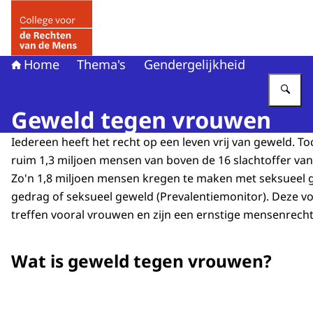
Naar de homepage van College voor de Rechten van de 
Home
Thema's
Gendergelijkheid
Vu
Geweld tegen vrouwen
Iedereen heeft het recht op een leven vrij van geweld. T
ruim 1,3 miljoen mensen van boven de 16 slachtoffer van 
Zo'n 1,8 miljoen mensen kregen te maken met seksueel 
gedrag of seksueel geweld (Prevalentiemonitor). Deze 
treffen vooral vrouwen en zijn een ernstige mensenrec
Wat is geweld tegen vrouwen?