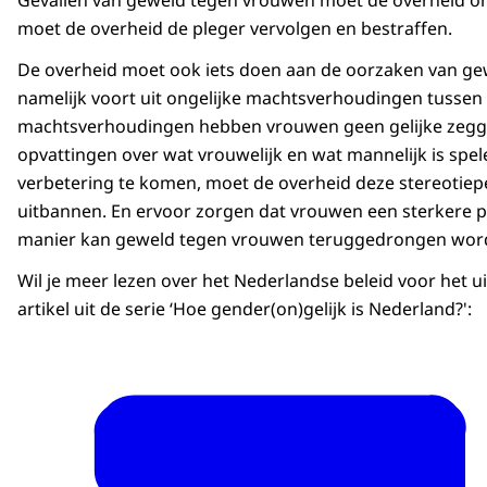
moet de overheid de pleger vervolgen en bestraffen.
De overheid moet ook iets doen aan de oorzaken van g
altijd slachtoffer is
, uit de serie 'Hoe gender(on)g
namelijk voort uit ongelijke machtsverhoudingen tusse
machtsverhoudingen hebben vrouwen geen gelijke zeggens
opvattingen over wat vrouwelijk en wat mannelijk is spele
verbetering te komen, moet de overheid deze stereotiep
uitbannen. En ervoor zorgen dat vrouwen een sterkere pos
manier kan geweld tegen vrouwen teruggedrongen wor
Wil je meer lezen over het Nederlandse beleid voor het 
artikel uit de serie ‘Hoe gender(on)gelijk is Nederland?':
commissiedebat over femicide