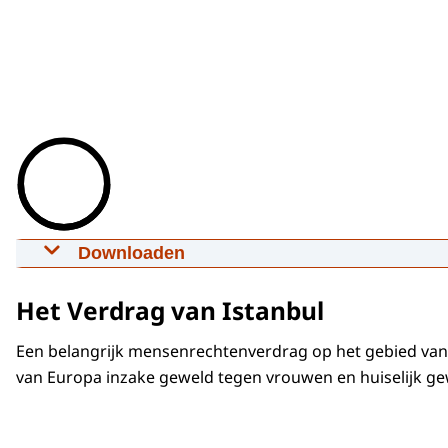
Downloaden
Geweld tegen vrouwen uitgelegd
24-11-2023
00:06:17
mp4
288 MB
Het Verdrag van Istanbul
Download
Een belangrijk mensenrechtenverdrag op het gebied van
van Europa inzake geweld tegen vrouwen en huiselijk ge
Ondertiteling
srt
14 KB