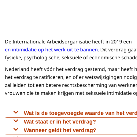
Ook buiten je bedrijf zijn er veel organisaties en
Kijk op www.mensenrechten.nl/seksuele-intimidatie
De Internationale Arbeidsorganisatie heeft in 2019 een
en intimidatie op het werk uit te bannen
. Dit verdrag ga
fysieke, psychologische, seksuele of economische schade
Nederland heeft vóór het verdrag gestemd, maar heeft he
het verdrag te ratificeren, en of er wetswijzigingen nod
zal leiden tot een betere rechtsbescherming van werknem
vrouwen die te maken krijgen met seksuele intimidatie o
Wat is de toegevoegde waarde van het ver
In verschillende Nederlandse wetten staat dat (sek
Wat staat er in het verdrag?
In het verdrag staat dat geweld en intimidatie op
Wanneer geldt het verdrag?
Toch zou het goed zijn als Nederland het verdrag b