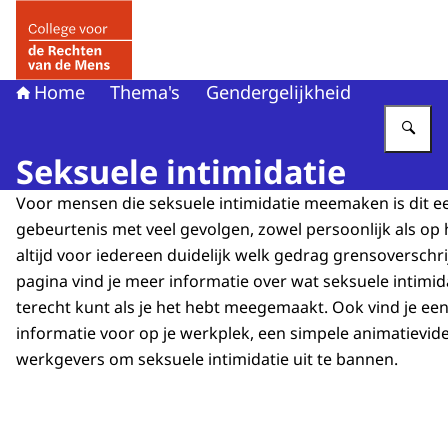
Naar de homepage van College voor de Rechten van de 
Home
Thema's
Gendergelijkheid
Vu
Seksuele intimidatie
Voor mensen die seksuele intimidatie meemaken is dit e
gebeurtenis met veel gevolgen, zowel persoonlijk als op h
altijd voor iedereen duidelijk welk gedrag grensoverschr
pagina vind je meer informatie over wat seksuele intimida
terecht kunt als je het hebt meegemaakt. Ook vind je ee
informatie voor op je werkplek, een simpele animatievide
werkgevers om seksuele intimidatie uit te bannen.