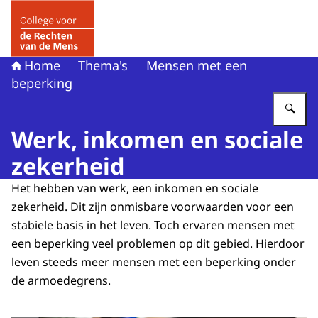
Naar de homepage van College voor de Rechten van de 
Home
Thema's
Mensen met een
beperking
Vu
Werk, inkomen en sociale
zekerheid
Het hebben van werk, een inkomen en sociale
zekerheid. Dit zijn onmisbare voorwaarden voor een
stabiele basis in het leven. Toch ervaren mensen met
een beperking veel problemen op dit gebied. Hierdoor
leven steeds meer mensen met een beperking onder
de armoedegrens.
Vergroot afbeelding Man in rolstoel werkt op zijn laptop