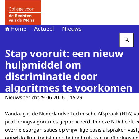
Naar de homepage van College voor de Rechten van de 
Home
Actueel
Nieuws
Vu
Stap vooruit: een nieuw
hulpmiddel om
discriminatie door
algoritmes te voorkomen
Nieuwsbericht
29-06-2026 | 15:29
Vandaag is de Nederlandse Technische Afspraak (NTA) v
profileringsalgoritmes gepubliceerd. In deze NTA heeft 
overheidsorganisaties op vrijwillige basis afspraken vas
ontwikkeling, toetsing en het gebruik van profileringsal