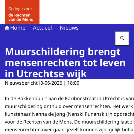
Naar de homepage van College voor de Rechten van de 
Home
Actueel
Nieuws
Vu
Muurschildering brengt
mensenrechten tot leven
in Utrechtse wijk
Nieuwsbericht
10-06-2026 | 18:00
In de Bokkenbuurt aan de Kariboestraat in Utrecht is va
muurschildering onthuld over mensenrechten. Het werk
kunstenaar Nanna de Jong (Nanski Punanski) in opdracht
voor de Rechten van de Mens. De muurschildering laat z
mensenrechten over gaan: jezelf kunnen zijn, gelijk be