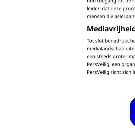
hun toegang tot de 
leiden dat deze proc
mensen die asiel aan
Mediavrijhei
Tot slot benadrukt he
medialandschap uitda
een steeds groter ma
PersVeilig, een organ
PersVeilig richt zich