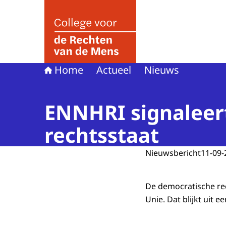
Naar de homepage van College voor de Rechte
Home
Actueel
Nieuws
ENNHRI signaleer
rechtsstaat
Nieuwsbericht
11-09-
De democratische rec
Unie. Dat blijkt uit e