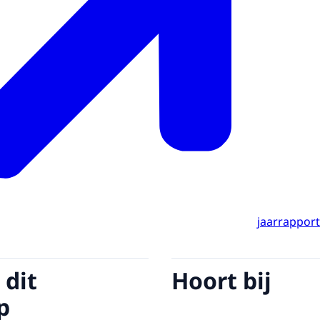
jaarrappor
 dit
Hoort bij
p