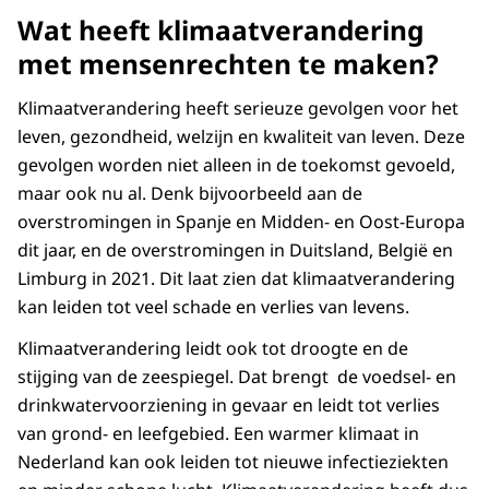
Wat heeft klimaatverandering
mag daarom niet meer uitstoten dan zijn
Nederland verwacht. Naast het opstellen van
eerlijke deel hiervan. Het College pleit ervoor
deze plannen, wijst het College erop dat deze
met mensenrechten te maken?
dat Nederland vaststelt wat zijn eerlijke deel is
op korte termijn moeten worden uitgevoerd
Klimaatverandering heeft serieuze gevolgen voor het
in lijn met rechtvaardigheidsprincipes.
door de Openbare Lichamen, met financiële en
leven, gezondheid, welzijn en kwaliteit van leven. Deze
Berekeningen door het PBL laten zien dat dit
materiële ondersteuning van de Rijksoverheid.
gevolgen worden niet alleen in de toekomst gevoeld,
hogere klimaatdoelstellingen voor Nederland
maar ook nu al. Denk bijvoorbeeld aan de
vereist.
overstromingen in Spanje en Midden- en Oost-Europa
dit jaar, en de overstromingen in Duitsland, België en
Limburg in 2021. Dit laat zien dat klimaatverandering
kan leiden tot veel schade en verlies van levens.
Klimaatverandering leidt ook tot droogte en de
stijging van de zeespiegel. Dat brengt de voedsel- en
drinkwatervoorziening in gevaar en leidt tot verlies
van grond- en leefgebied. Een warmer klimaat in
Nederland kan ook leiden tot nieuwe infectieziekten