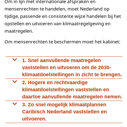
Om in lijn met internationale afspraken en
mensenrechten te handelen, moet Nederland op
tijdige, passende en consistente wijze handelen bij het
opstellen en uitvoeren van klimaatregelgeving en
maatregelen.
Om mensenrechten te beschermen moet het kabinet:
1. Snel aanvullende maatregelen
vaststellen en uitvoeren om de 2030-
klimaatdoelstellingen in zicht te brengen.
Deze maatregelen moeten daadwerkelijk in
2. Hogere en rechtvaardige
staat zijn om de bestaande en potentiële
klimaatdoelstellingen vaststellen en
onomkeerbare, toekomstige effecten van
daartoe aanvullende maatregelen nemen.
klimaatverandering tegen te gaan (‘mitigeren’).
Om nog verdergaande gevolgen van
3. Zo snel mogelijk klimaatplannen
Voor het nemen van aanvullende maatregelen
klimaatverandering te vermijden, mag
Caribisch Nederland vaststellen en
zal het kabinet ruimschoots budget
wereldwijd maar een beperkte hoeveelheid
uitvoeren.
beschikbaar moeten stellen.
broeikasgassen worden uitgestoten. Elk land
In 2024 worden klimaatplannen voor Caribisch