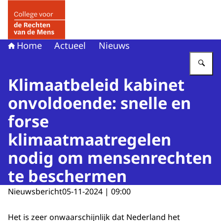
Naar de homepage van College voor de Rechten van de 
Home
Actueel
Nieuws
Vu
Klimaatbeleid kabinet
onvoldoende: snelle en
forse
klimaatmaatregelen
nodig om mensenrechten
te beschermen
Nieuwsbericht
05-11-2024 | 09:00
Het is zeer onwaarschijnlijk dat Nederland het