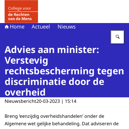
Naar de homepage van College voor de Rechten van de 
Home
Actueel
Nieuws
Vu
Advies aan minister:
Verstevig
rechtsbescherming tegen
discriminatie door de
overheid
Nieuwsbericht
20-03-2023 | 15:14
Breng ‘eenzijdig overheidshandelen’ onder de
Algemene wet gelijke behandeling. Dat adviseren de