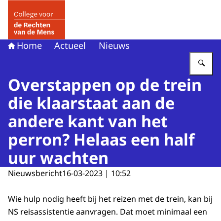
Naar de homepage van College voor de Rechten van de 
Home
Actueel
Nieuws
Vu
Overstappen op de trein
die klaarstaat aan de
andere kant van het
perron? Helaas een half
uur wachten
Nieuwsbericht
16-03-2023 | 10:52
Wie hulp nodig heeft bij het reizen met de trein, kan bij
NS reisassistentie aanvragen. Dat moet minimaal een