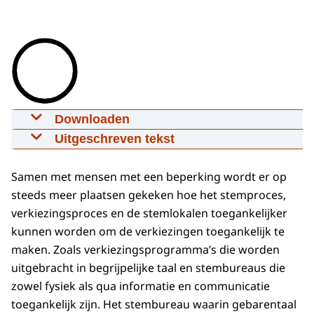
Downloaden
Onbeperkt stemmen op een
Uitgeschreven tekst
toegankelijk stembureau
Uitgeschreven tekst
22-04-2022
00:03:01
mp4
160,7 MB
Samen met mensen met een beperking wordt er op
Lisa Hinderks (plaatsvervangend voorzitter
steeds meer plaatsen gekeken hoe het stemproces,
Download
stembureau): "Dit is een gebarentaal-
verkiezingsproces en de stemlokalen toegankelijker
toegankelijk stembureau voor doven en
kunnen worden om de verkiezingen toegankelijk te
Ondertiteling
slechthorenden. Het wordt geleid door
maken. Zoals verkiezingsprogramma’s die worden
srt
4,1 KB
alleen maar dove mensen. Dat is hartstikke
uitgebracht in begrijpelijke taal en stembureaus die
leuk."
Download
zowel fysiek als qua informatie en communicatie
toegankelijk zijn. Het stembureau waarin gebarentaal
Marjolein Swaanenburg-van Roosmalen