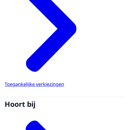
van democratie. Dus het moet ook
toegankelijk zijn. Ook voor doven en
slechthorenden is het prettig als in een
stembureau gelijkwaardige communicatie
aanwezig is zodat er gebaard kan worden.
Dat is heel belangrijk. Hier is het speciaal
voor doven en slechthorenden, maar
iedereen is natuurlijk welkom. Het is heel
belangrijk dat je een stembureau hebt dat
bij je past. Met in dit geval gebarentaal."
Alt-tekst
Toegankelijke verkiezingen
In deze video interviewen we Benny Elferink
en Lisa Hinderks op een verkiezingsdag. Zij
Hoort bij
zijn voorzitter en plaatsvervangend
voorzitter op het gebaren-toegankelijk
stembureau. Daarnaast wordt ook