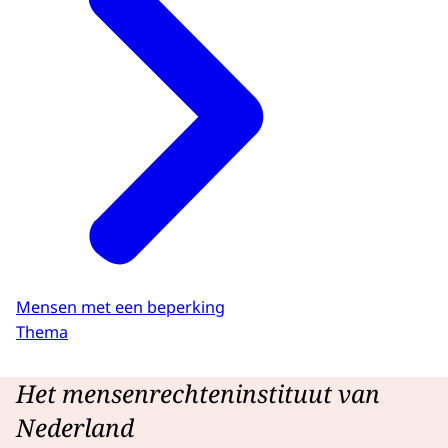
Marjolein Swaanenburg-van Roosmalen
geïnterviewd, zij is Collegelid bij het College
voor de Rechten van de Mens. Tussendoor
zie je beelden van het stembureau en het
stemproces gedurende dag.
Mensen met een beperking
Thema
Het mensenrechteninstituut van
Nederland