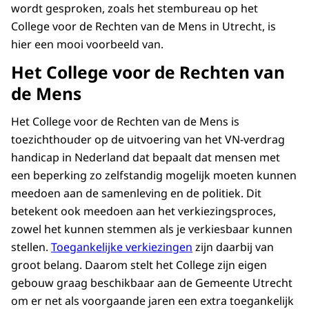
wordt gesproken, zoals het stembureau op het
(Collegelid van het College voor de Rechten
College voor de Rechten van de Mens in Utrecht, is
van de Mens): "Normaal is het een
hier een mooi voorbeeld van.
zittingszaal waar mensen komen met
discriminatieklachten. Maar vandaag is de
Het College voor de Rechten van
zittingszaal ingericht als stembureau door
de Mens
de gemeente Utrecht."
Het College voor de Rechten van de Mens is
Benny Elferink (voorzitter stembureau):
toezichthouder op de uitvoering van het VN-verdrag
"Vandaag ben ik de voorzitter van het
handicap in Nederland dat bepaalt dat mensen met
stembureau dus ik zorg ervoor dat alles
een beperking zo zelfstandig mogelijk moeten kunnen
goed verloopt. Volgens de regels. En dat de
meedoen aan de samenleving en de politiek. Dit
protocollen worden gevolgd. En dat doen
betekent ook meedoen aan het verkiezingsproces,
we met een heel team."
zowel het kunnen stemmen als je verkiesbaar kunnen
Lisa Hinderks: "In dit stembureau kan
stellen.
Toegankelijke verkiezingen
zijn daarbij van
iedereen gebaren. En dat is gemakkelijk
groot belang. Daarom stelt het College zijn eigen
voor de communicatie. Het is gelijkwaardig.
gebouw graag beschikbaar aan de Gemeente Utrecht
Maar het is ook leuk voor horende mensen.
om er net als voorgaande jaren een extra toegankelijk