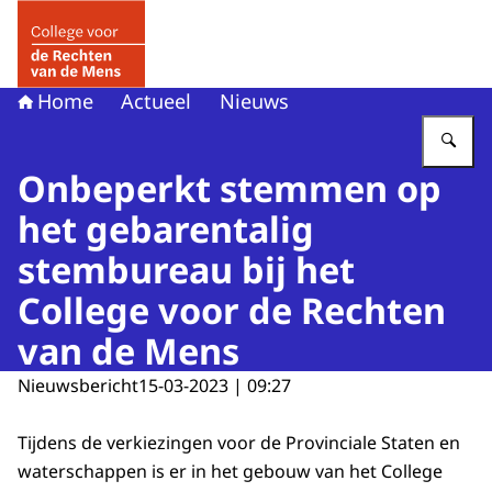
Naar de homepage van College voor de Rechten van de 
Home
Actueel
Nieuws
Vu
Onbeperkt stemmen op
het gebarentalig
stembureau bij het
College voor de Rechten
van de Mens
Nieuwsbericht
15-03-2023 | 09:27
Tijdens de verkiezingen voor de Provinciale Staten en
waterschappen is er in het gebouw van het College