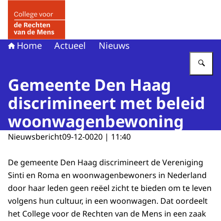
Naar de homepage van College voor de Rechten van de 
Home
Actueel
Nieuws
Vu
Gemeente Den Haag
discrimineert met beleid
woonwagenbewoning
Nieuwsbericht
09-12-0020 | 11:40
De gemeente Den Haag discrimineert de Vereniging
Sinti en Roma en woonwagenbewoners in Nederland
door haar leden geen reëel zicht te bieden om te leven
volgens hun cultuur, in een woonwagen. Dat oordeelt
het College voor de Rechten van de Mens in een zaak