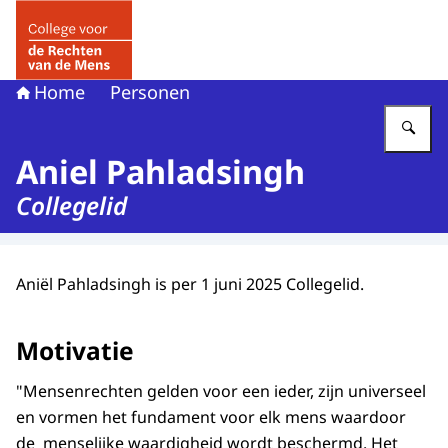
Naar de homepage van College voor de Rechten van de 
Home
Personen
Vu
Aniel Pahladsingh
Collegelid
Aniël Pahladsingh is per 1 juni 2025 Collegelid.
Motivatie
"Mensenrechten gelden voor een ieder, zijn universeel
en vormen het fundament voor elk mens waardoor
de menselijke waardigheid wordt beschermd. Het