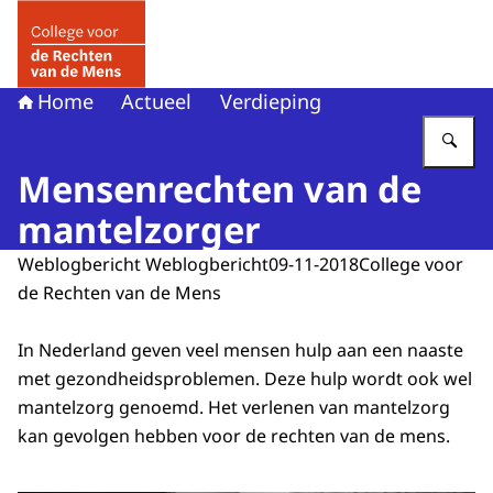
Naar de homepage van College voor de Rechten van de 
Home
Actueel
Verdieping
Vu
Mensenrechten van de
mantelzorger
Weblogbericht Weblogbericht
09-11-2018
College voor
de Rechten van de Mens
In Nederland geven veel mensen hulp aan een naaste
met gezondheidsproblemen. Deze hulp wordt ook wel
mantelzorg genoemd. Het verlenen van mantelzorg
kan gevolgen hebben voor de rechten van de mens.