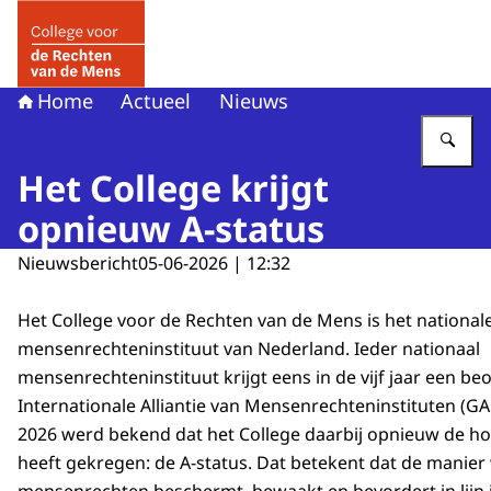
Naar de homepage van College voor de Rechten van de 
Home
Actueel
Nieuws
Vu
Het College krijgt
opnieuw A-status
Nieuwsbericht
05-06-2026 | 12:32
Het College voor de Rechten van de Mens is het national
mensenrechteninstituut van Nederland. Ieder nationaal
mensenrechteninstituut krijgt eens in de vijf jaar een be
Internationale Alliantie van Mensenrechteninstituten (GA
2026 werd bekend dat het College daarbij opnieuw de h
heeft gekregen: de A-status. Dat betekent dat de manier