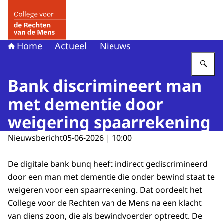
Naar de homepage van College voor de Rechten van de 
Home
Actueel
Nieuws
Vu
Bank discrimineert man
met dementie door
weigering spaarrekening
Nieuwsbericht
05-06-2026 | 10:00
De digitale bank bunq heeft indirect gediscrimineerd
door een man met dementie die onder bewind staat te
weigeren voor een spaarrekening. Dat oordeelt het
College voor de Rechten van de Mens na een klacht
van diens zoon, die als bewindvoerder optreedt. De