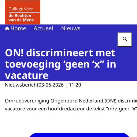
Naar de homepage van College voor de Rechten van de 
Home
Actueel
Nieuws
Vu
ON! discrimineert met
toevoeging ‘geen ‘x’’ in
vacature
Nieuwsbericht
03-06-2026 | 11:20
Omroepvereniging Ongehoord Nederland (ON!) discrimin
vacature voor een hoofdredacteur de tekst “m/v, geen ‘x’