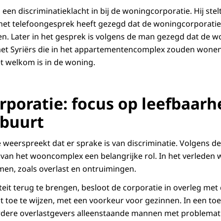
en discriminatieklacht in bij de woningcorporatie. Hij stel
et telefoongesprek heeft gezegd dat de woningcorporatie 
en. Later in het gesprek is volgens de man gezegd dat de w
et Syriërs die in het appartementencomplex zouden wone
et welkom is in de woning.
poratie: focus op leefbaarh
 buurt
weerspreekt dat er sprake is van discriminatie. Volgens de
van het wooncomplex een belangrijke rol. In het verleden 
men, zoals overlast en ontruimingen.
iteit terug te brengen, besloot de corporatie in overleg m
 toe te wijzen, met een voorkeur voor gezinnen. In een toel
erdere overlastgevers alleenstaande mannen met problema