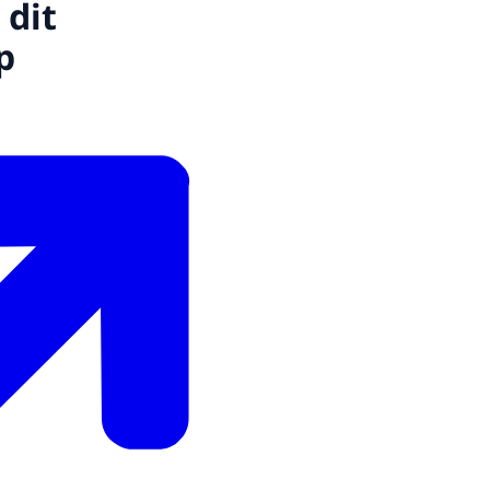
 dit
p