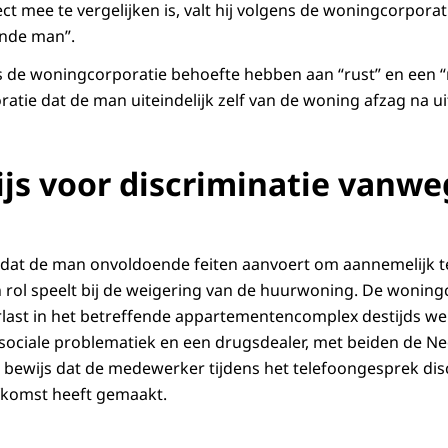
ct mee te vergelijken is, valt hij volgens de woningcorpora
aande man”.
s de woningcorporatie behoefte hebben aan “rust” en een 
atie dat de man uiteindelijk zelf van de woning afzag na uit
js voor discriminatie vanwe
 dat de man onvoldoende feiten aanvoert om aannemelijk t
 rol speelt bij de weigering van de huurwoning. De woning
rlast in het betreffende appartementencomplex destijds w
ociale problematiek en een drugsdealer, met beiden de N
 bewijs dat de medewerker tijdens het telefoongesprek di
fkomst heeft gemaakt.