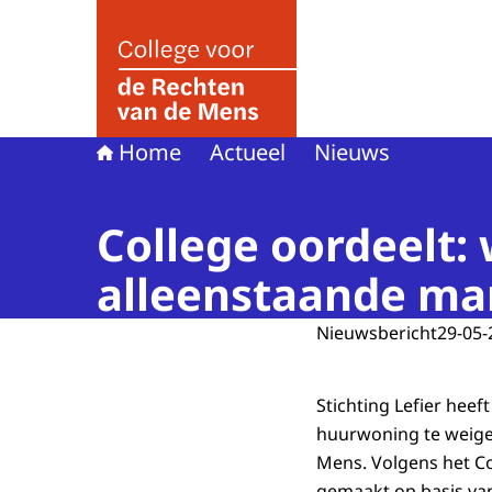
Naar de homepage van College voor de Rechte
Home
Actueel
Nieuws
College oordeelt:
alleenstaande ma
Nieuwsbericht
29-05-
Stichting Lefier hee
huurwoning te weiger
Mens. Volgens het C
gemaakt op basis van 