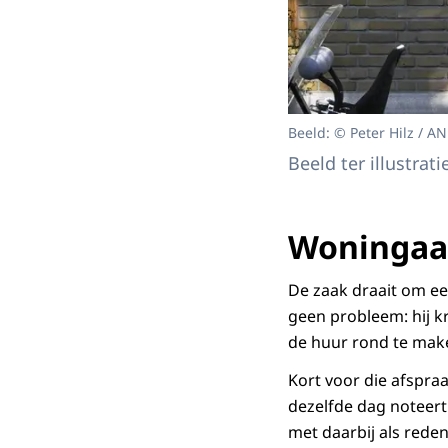
Beeld: © Peter Hilz / A
Beeld ter illustrati
Woningaan
De zaak draait om ee
geen probleem: hij 
de huur rond te ma
Kort voor die afspra
dezelfde dag noteert
met daarbij als rede