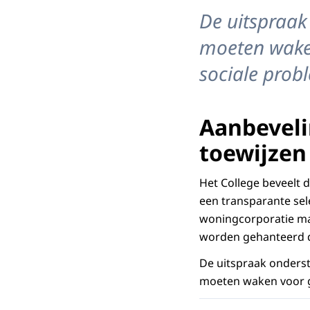
De uitspraak
moeten waken
sociale prob
Aanbeveli
toewijzen
Het College beveelt 
een transparante sele
woningcorporatie mag
worden gehanteerd di
De uitspraak onderst
moeten waken voor ge