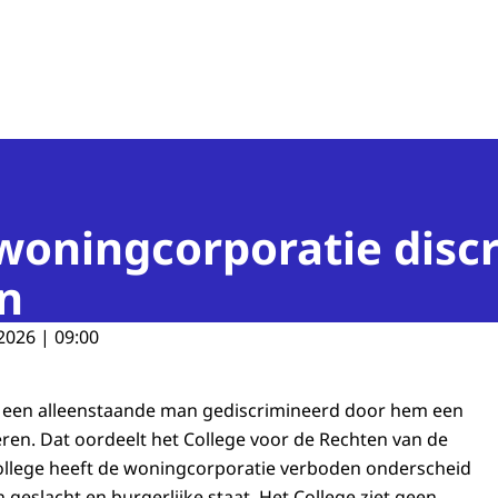
n van de Mens
 woningcorporatie disc
n
2026 | 09:00
ft een alleenstaande man gediscrimineerd door hem een
en. Dat oordeelt het College voor de Rechten van de
ollege heeft de woningcorporatie verboden onderscheid
geslacht en burgerlijke staat. Het College ziet geen