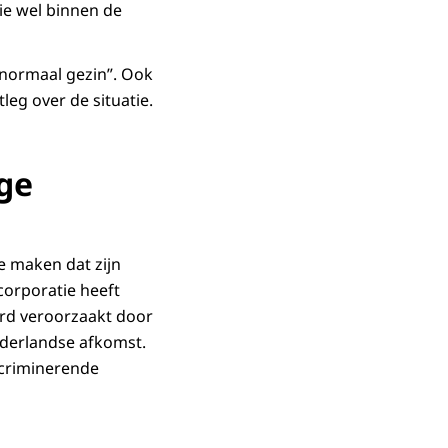
tie wel binnen de
“normaal gezin”. Ook
leg over de situatie.
ge
e maken dat zijn
corporatie heeft
erd veroorzaakt door
ederlandse afkomst.
scriminerende