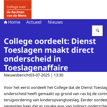
Naar de homepage van College voor de Rechten van de 
Home
Actueel
Nieuws
Vu
College oordeelt: Dienst
Toeslagen maakt direct
onderscheid in
Toeslagenaffaire
Nieuwsbericht
03-07-2025 | 13:30
Voor het eerst oordeelt het College dat de Dienst Toesla
onderscheid heeft gemaakt op grond van ras bij de cont
terugvordering van kinderopvangtoeslag. Eerder oordeel
negentien keer dat er sprake was van indirect onderschei