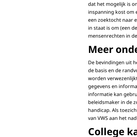
dat het mogelijk is o
inspanning kost om e
een zoektocht naar e
in staat is om (een 
mensenrechten in de
Meer ond
De bevindingen uit 
de basis en de randv
worden verwezenlijkt
gegevens en informat
informatie kan gebrui
beleidsmaker in de z
handicap. Als toezic
van VWS aan het nad
College k