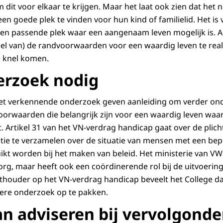
m dit voor elkaar te krijgen. Maar het laat ook zien dat het 
en goede plek te vinden voor hun kind of familielid. Het is
en passende plek waar een aangenaam leven mogelijk is. A
deel van) de randvoorwaarden voor een waardig leven te rea
 knel komen.
erzoek nodig
het verkennende onderzoek geven aanleiding om verder on
oorwaarden die belangrijk zijn voor een waardig leven wa
. Artikel 31 van het VN-verdrag handicap gaat over de plic
ie te verzamelen over de situatie van mensen met een bep
kt worden bij het maken van beleid. Het ministerie van VWS 
org, maar heeft ook een coördinerende rol bij de uitvoerin
hthouder op het VN-verdrag handicap beveelt het College d
ere onderzoek op te pakken.
an adviseren bij vervolgond