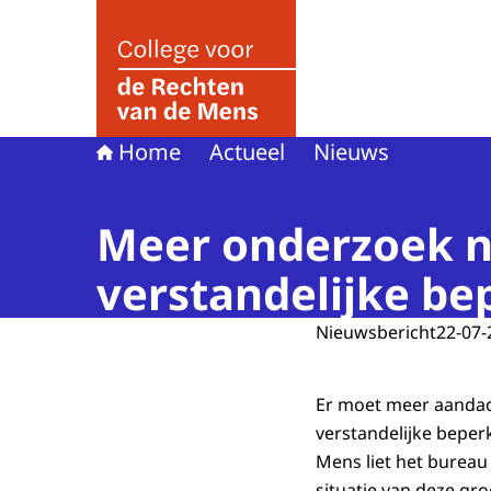
Naar de homepage van College voor de Rechte
Home
Actueel
Nieuws
Meer onderzoek n
verstandelijke be
Nieuwsbericht
22-07-
Er moet meer aandac
verstandelijke beper
Mens liet het burea
situatie van deze gr