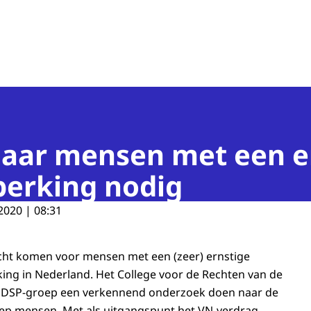
n van de Mens
aar mensen met een e
perking nodig
2020 | 08:31
ht komen voor mensen met een (zeer) ernstige
king in Nederland. Het College voor de Rechten van de
u DSP-groep een verkennend onderzoek doen naar de
oep mensen. Met als uitgangspunt het VN-verdrag