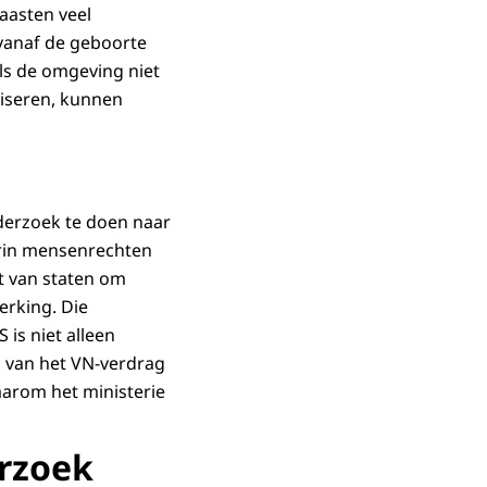
naasten veel
 vanaf de geboorte
ls de omgeving niet
liseren, kunnen
derzoek te doen naar
arin mensenrechten
ht van staten om
erking. Die
is niet alleen
g van het VN-verdrag
aarom het ministerie
erzoek