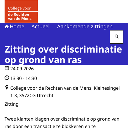
Naar de homepage van College voor de Rechten van de 
Home
Actueel
Aankomende zittingen
Vu
Zitting over discriminatie
op grond van ras
24-09-2026
13:30
-
14:30
College voor de Rechten van de Mens, Kleinesingel
1-3, 3572CG Utrecht
Zitting
Twee klanten klagen over discriminatie op grond van
ras door een transactie te blokkeren en te