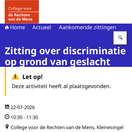
Naar de homepage van College voor de Rechten van de 
Home
Actueel
Aankomende zittingen
Vu
Zitting over discriminatie
op grond van geslacht
Let op!
Deze activiteit heeft al plaatsgevonden.
22-07-2026
10:30
-
11:30
College voor de Rechten van de Mens, Kleinesingel