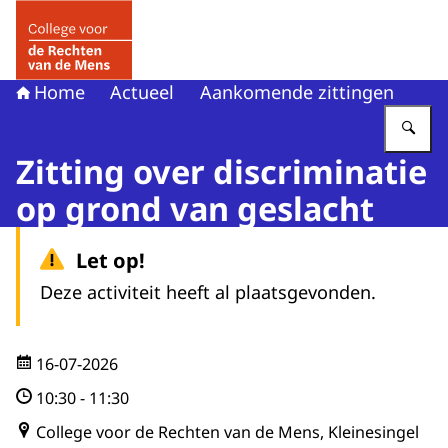
Naar de homepage van College voor de Rechten van de 
Home
Actueel
Aankomende zittingen
Vu
Zitting over discriminatie
op grond van geslacht
Let op!
Deze activiteit heeft al plaatsgevonden.
16-07-2026
10:30
-
11:30
College voor de Rechten van de Mens, Kleinesingel