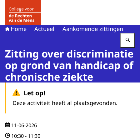
Naar de homepage van College voor de Rechten van de 
Home
Actueel
Aankomende zittingen
Vu
Zitting over discriminatie
op grond van handicap of
chronische ziekte
Let op!
Deze activiteit heeft al plaatsgevonden.
11-06-2026
10:30
-
11:30