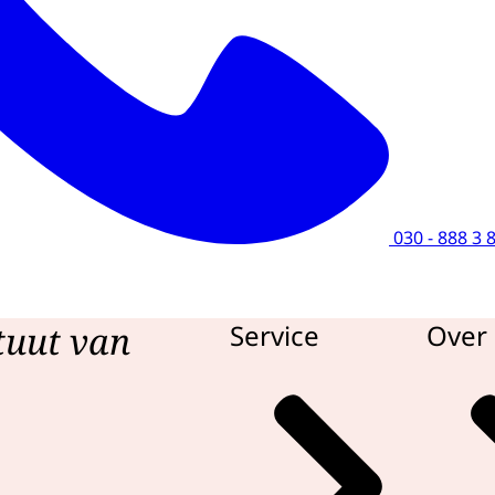
030 - 888 3 
tuut van
Service
Over 