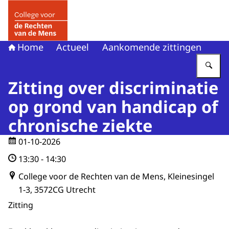
Naar de homepage van College voor de Rechten van de 
Home
Actueel
Aankomende zittingen
Vu
Zitting over discriminatie
op grond van handicap of
chronische ziekte
01-10-2026
13:30
-
14:30
College voor de Rechten van de Mens, Kleinesingel
1-3, 3572CG Utrecht
Zitting