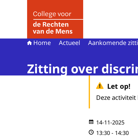
Naar de homepage van College voor de Rechte
Home
Actueel
Aankomende zitt
Zitting over discr
Let op!
Deze activiteit
14-11-2025
13:30
-
14:30