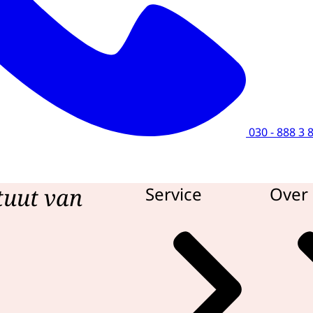
030 - 888 3 
tuut van
Service
Over 