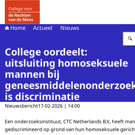
Naar de homepage van College voor de Rechten van de 
Home
Actueel
Nieuws
College oordeelt:
uitsluiting homoseksuele
mannen bij
geneesmiddelenonderzoe
is discriminatie
Nieuwsbericht
17-02-2026 | 14:00
Een onderzoeksinstituut, CTC Netherlands B.V, heeft ma
gediscrimineerd op grond van hun homoseksuele gericht