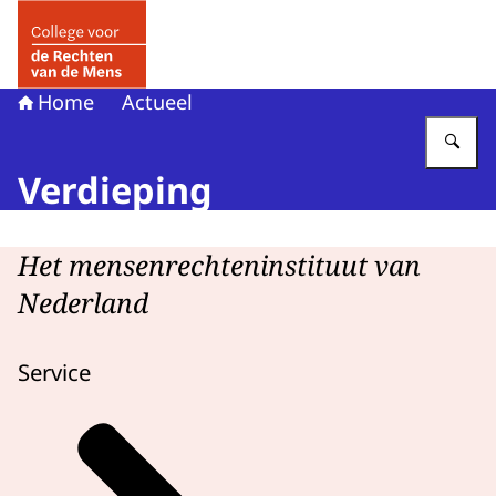
Naar de homepage van College voor de Rechten van de 
Home
Actueel
Vu
Verdieping
Het mensenrechteninstituut van
Nederland
Service