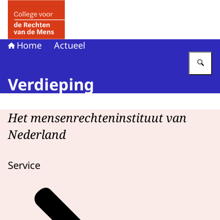
Naar de homepage van College voor de Rechten van de 
Home
Actueel
Vu
Verdieping
Het mensenrechteninstituut van
Nederland
Service