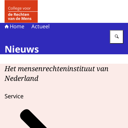
Naar de homepage van College voor de Rechten van de 
Home
Actueel
Vu
Nieuws
Het mensenrechteninstituut van
Nederland
Service