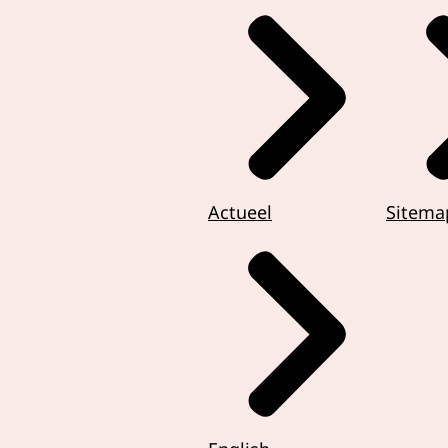
Actueel
Sitema