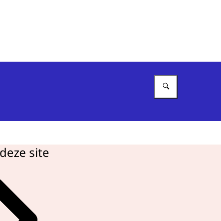
Vul in wat 
deze site