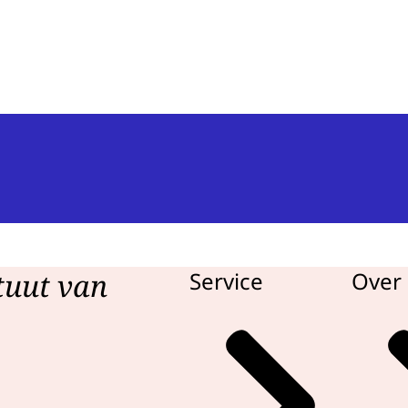
n van de Mens
tuut van
Service
Over 