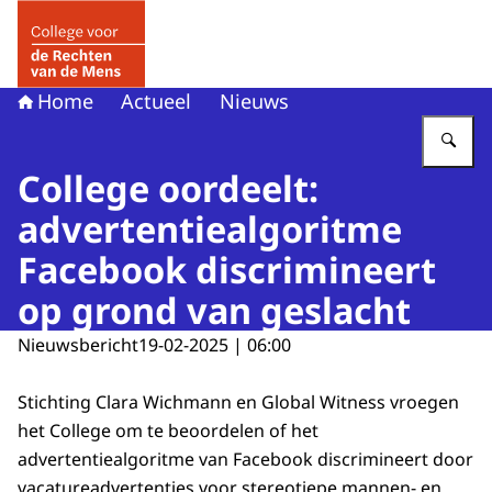
Naar de homepage van College voor de Rechten van de 
Home
Actueel
Nieuws
Vu
College oordeelt:
advertentiealgoritme
Facebook discrimineert
op grond van geslacht
Nieuwsbericht
19-02-2025 | 06:00
Stichting Clara Wichmann en Global Witness vroegen
het College om te beoordelen of het
advertentiealgoritme van Facebook discrimineert door
vacatureadvertenties voor stereotiepe mannen- en