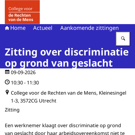
Naar de homepage van College voor de Rechten van de 
Home
Actueel
Aankomende zittingen
Vu
Zitting over discriminatie
op grond van geslacht
09-09-2026
10:30
-
11:30
College voor de Rechten van de Mens, Kleinesingel
1-3, 3572CG Utrecht
Zitting
Een werknemer klaagt over discriminatie op grond
van geslacht door haar arbeidsovereenkomst niet te