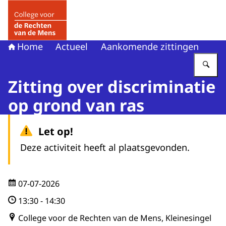
Naar de homepage van College voor de Rechten van de 
Home
Actueel
Aankomende zittingen
Vu
Zitting over discriminatie
op grond van ras
Let op!
Deze activiteit heeft al plaatsgevonden.
07-07-2026
13:30
-
14:30
College voor de Rechten van de Mens, Kleinesingel