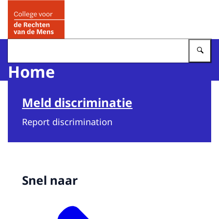
Naar de homepage van College voor de Rechten van de 
Vu
Home
Meld discriminatie
Report discrimination
Snel naar